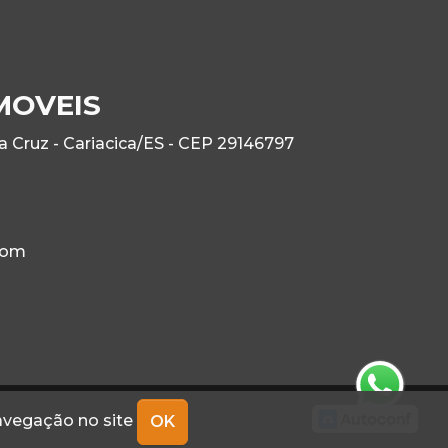
MOVEIS
ra Cruz - Cariacica/ES - CEP 29146797
com
navegação no site
OK