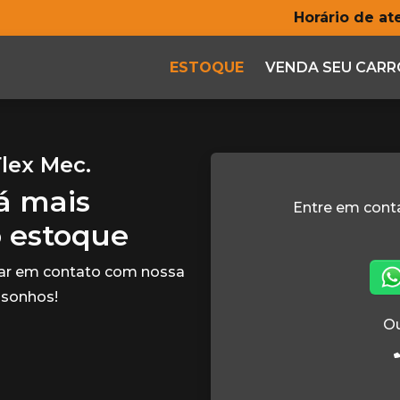
Horário de a
ESTOQUE
VENDA SEU CARR
Flex Mec.
tá mais
Entre em con
o estoque
rar em contato com nossa
 sonhos!
Ou