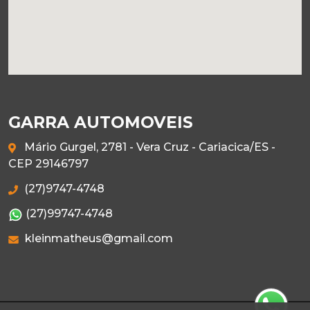
GARRA AUTOMOVEIS
Mário Gurgel, 2781 - Vera Cruz - Cariacica/ES -
CEP 29146797
(27)9747-4748
(27)99747-4748
kleinmatheus@gmail.com