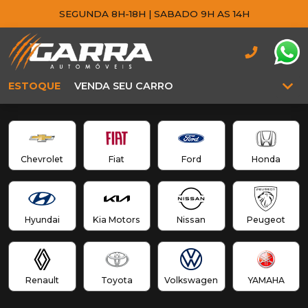
SEGUNDA 8H-18H | SABADO 9H AS 14H
ESTOQUE
VENDA SEU CARRO
Chevrolet
Fiat
Ford
Honda
Hyundai
Kia Motors
Nissan
Peugeot
Renault
Toyota
Volkswagen
YAMAHA